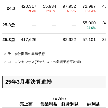
420,317
55,934
97,952
72,987
45
24.3
+9.9%
+28.6%
+60.5%
+67.4%
+
55,000
34
25.3
予
―
―
―
-24.6%
25.3
コ
417,626
―
82,922
57,101
35
※
予…会社開示の業績予想
※
コ…コンセンサス(アナリストの業績予想平均値)
25年3月期決算進捗
(百万円)
売上高
営業利益
経常利益
純利益