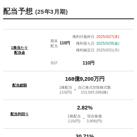
配当予想
(25年3月期)
権利付最終日
2025/3/27(木)
期末
110円
権利落ち日
2025/3/28(金)
配当
1株当たり
権利確定日
2025/3/31(月)
配当金
110円
合計
168億9,200万円
配当総額
1株配当
自己株式控除株式数
×
110
(円)
153,565,588
(株)
2.82%
配当利回り
1株配当
現在株価
÷
110
(円)
3,906
(円)
30.71%