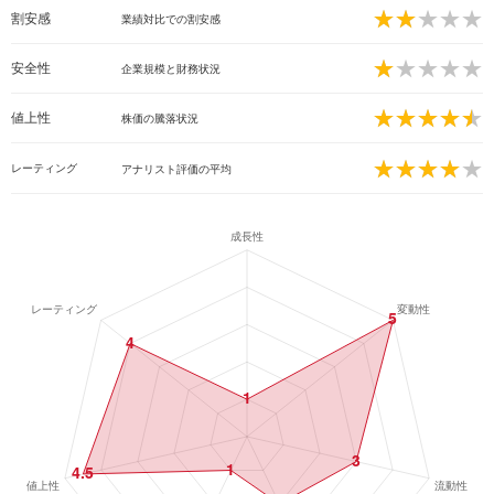
割安感
業績対比での割安感
2点
安全性
企業規模と財務状況
1
点
値上性
株価の騰落状況
4.5点
レーティング
アナリスト評価の平均
4.00点