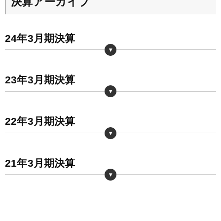
決算アーカイブ
24年3月期決算
(百万円)
売上高
営業利益
経常利益
純利益
23年3月期決算
85,879
24,009
16,950
1Q
―
(百万円)
+10.4%
+8.4%
+11.7%
売上高
営業利益
経常利益
純利益
22年3月期決算
89,238
35,363
27,060
2Q
―
77,802
22,157
15,177
1Q
―
+12.2%
+98.6%
+119.6%
(百万円)
+4.9%
+32.2%
+35.1%
売上高
営業利益
経常利益
純利益
21年3月期決算
93,654
24,403
18,047
3Q
―
79,508
17,808
12,322
2Q
―
+10.4%
-0.5%
+1.6%
74,155
16,760
11,237
1Q
―
+5.9%
+8%
+19.4%
(百万円)
+7.8%
+6.7%
-0.1%
92,833
14,177
10,930
売上高
営業利益
経常利益
純利益
4Q
―
84,794
24,523
17,769
3Q
―
+15.3%
+511.6%
+754.9%
75,056
16,492
10,317
2Q
―
+10.5%
+16.9%
+23.4%