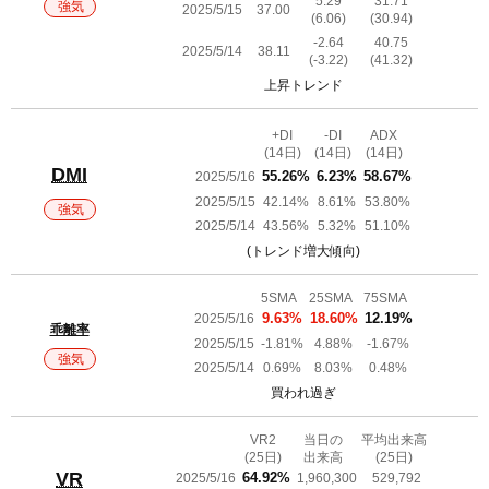
5.29
31.71
強気
2025/5/15
37.00
(6.06)
(30.94)
-2.64
40.75
2025/5/14
38.11
(-3.22)
(41.32)
上昇トレンド
+DI
-DI
ADX
(14日)
(14日)
(14日)
DMI
2025/5/16
55.26%
6.23%
58.67%
2025/5/15
42.14%
8.61%
53.80%
強気
2025/5/14
43.56%
5.32%
51.10%
(トレンド増大傾向)
5SMA
25SMA
75SMA
2025/5/16
9.63%
18.60%
12.19%
乖離率
2025/5/15
-1.81%
4.88%
-1.67%
強気
2025/5/14
0.69%
8.03%
0.48%
買われ過ぎ
VR2
当日の
平均出来高
(25日)
出来高
(25日)
VR
2025/5/16
64.92%
1,960,300
529,792