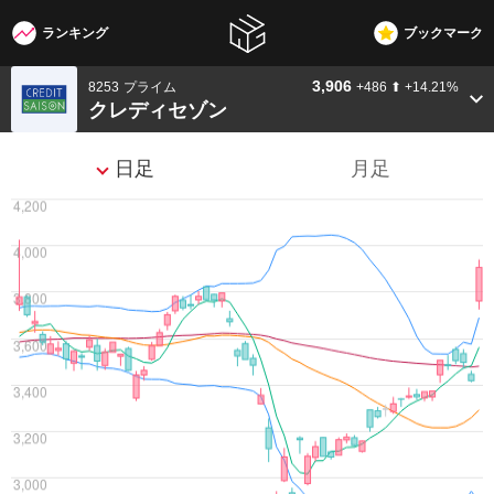
ランキング
ブックマーク
W3G
3,906
8253
プライム
+486 ⬆︎ +14.21%
クレディセゾン
日足
月足