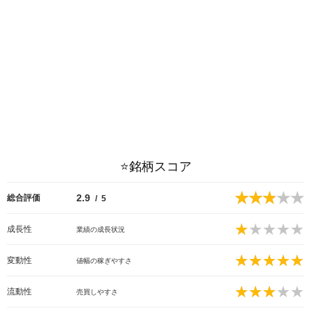
⭐️銘柄スコア
2.9
総合評価
/
5
2.9点
成長性
業績の成長状況
1
点
変動性
値幅の稼ぎやすさ
5点
流動性
売買しやすさ
3点