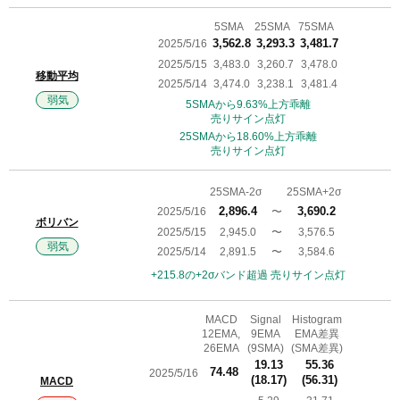
5SMA
25SMA
75SMA
2025/5/16
3,562.8
3,293.3
3,481.7
2025/5/15
3,483.0
3,260.7
3,478.0
移動平均
2025/5/14
3,474.0
3,238.1
3,481.4
弱気
5SMAから9.63%上方乖離
売りサイン点灯
25SMAから18.60%上方乖離
売りサイン点灯
25SMA-2σ
25SMA+2σ
2025/5/16
2,896.4
〜
3,690.2
ボリバン
2025/5/15
2,945.0
〜
3,576.5
弱気
2025/5/14
2,891.5
〜
3,584.6
+215.8の+2σバンド超過 売りサイン点灯
MACD
Signal
Histogram
12EMA,
9EMA
EMA差異
26EMA
(9SMA)
(SMA差異)
19.13
55.36
74.48
2025/5/16
(18.17)
(56.31)
MACD