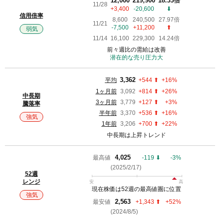
12,000
219,900
18.33倍
11/28
+3,400
-20,600
⬇︎
信用倍率
8,600
240,500
27.97倍
11/21
-7,500
+11,200
⬆︎
弱気
11/14
16,100
229,300
14.24倍
前々週比の需給は改善
潜在的な売り圧力大
平均
3,362
+544 ⬆︎
+16%
1ヶ月前
3,092
+814 ⬆︎
+26%
中長期
3ヶ月前
3,779
+127 ⬆︎
+3%
騰落率
半年前
3,370
+536 ⬆︎
+16%
強気
1年前
3,206
+700 ⬆︎
+22%
中長期は上昇トレンド
最高値
4,025
-119 ⬇︎
-3%
(2025/2/17)
52週
レンジ
現在株価は52週の最高値圏に位置
強気
最安値
2,563
+1,343 ⬆︎
+52%
(2024/8/5)