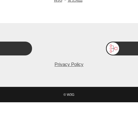
W3G
育児用品
Privacy Policy
© W3G